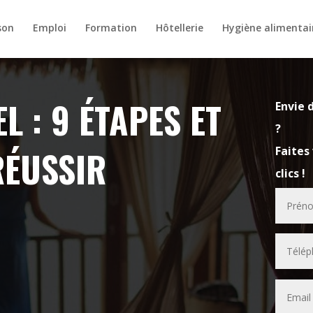
son
Emploi
Formation
Hôtellerie
Hygiène alimentai
 : 9 ÉTAPES ET
Envie 
?
RÉUSSIR
Faites
clics !